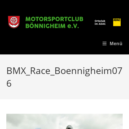
Zum
Inhalt
springen
Menü
BMX_Race_Boennigheim07
6