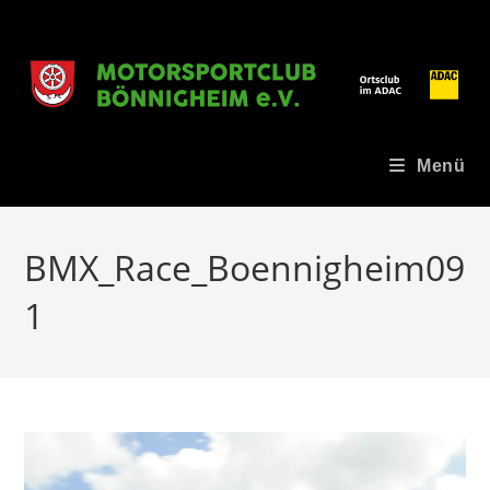
Zum
Inhalt
springen
Menü
BMX_Race_Boennigheim09
1