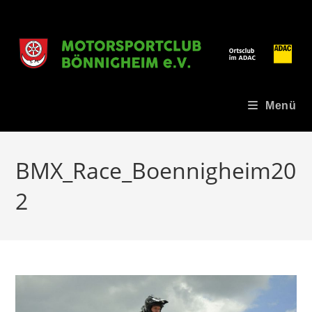
Zum
Inhalt
springen
Menü
BMX_Race_Boennigheim20
2