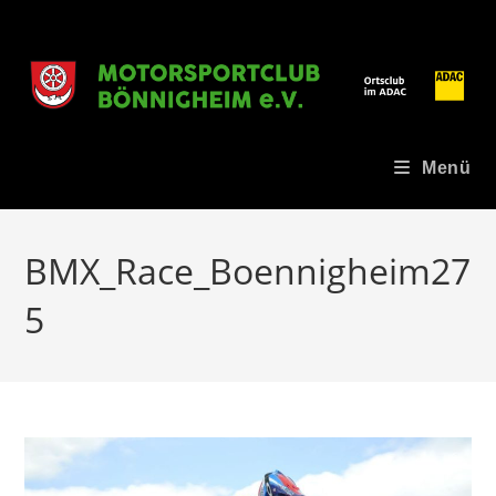
Zum
Inhalt
springen
Menü
BMX_Race_Boennigheim27
5