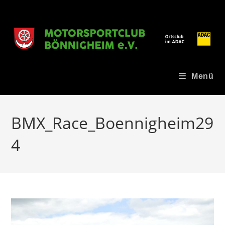
Zum
Inhalt
springen
Menü
BMX_Race_Boennigheim29
4