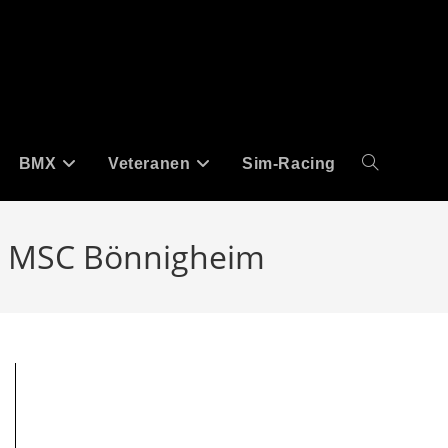
BMX
Veteranen
Sim-Racing
Website-
Suche
om MSC Bönnigheim
umschalten