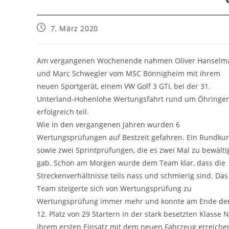
Beitrag
7. März 2020
veröffentlicht:
Am vergangenen Wochenende nahmen Oliver Hanselm
und Marc Schwegler vom MSC Bönnigheim mit ihrem
neuen Sportgerät, einem VW Golf 3 GTI, bei der 31.
Unterland-Hohenlohe Wertungsfahrt rund um Öhringe
erfolgreich teil.
Wie in den vergangenen Jahren wurden 6
Wertungsprüfungen auf Bestzeit gefahren. Ein Rundkur
sowie zwei Sprintprüfungen, die es zwei Mal zu bewält
gab. Schon am Morgen wurde dem Team klar, dass die
Streckenverhältnisse teils nass und schmierig sind. Das
Team steigerte sich von Wertungsprüfung zu
Wertungsprüfung immer mehr und konnte am Ende de
12. Platz von 29 Startern in der stark besetzten Klasse
ihrem ersten Einsatz mit dem neuen Fahrzeug erreichen