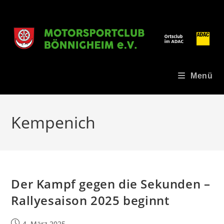
Zum
Inhalt
springen
Menü
Kempenich
Der Kampf gegen die Sekunden –
Rallyesaison 2025 beginnt
Beitrag
4. März 2025